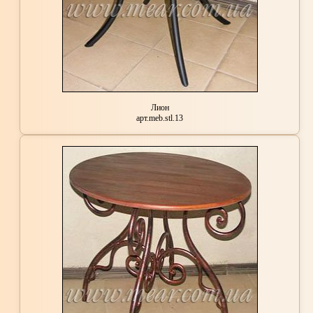
Лион
арт.meb.stl.13