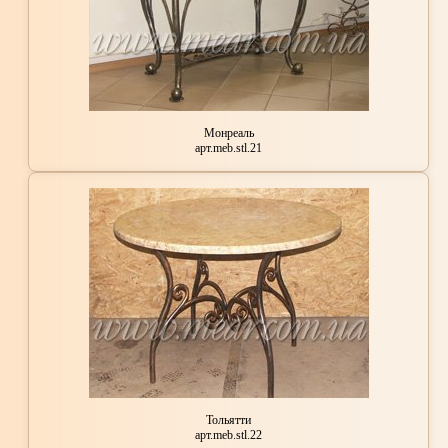
Монреаль
арт.meb.stl.21
Тольятти
арт.meb.stl.22