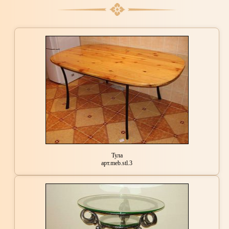
Тула
арт.meb.stl.3