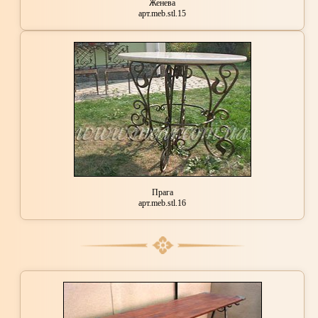
Женева
арт.meb.stl.15
Прага
арт.meb.stl.16