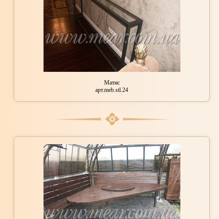
Матис
арт.meb.stl.24