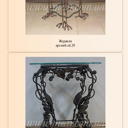
Журавли
арт.meb.stl.29