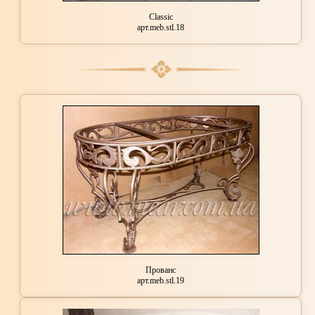
Classic
арт.meb.stl.18
Прованс
арт.meb.stl.19