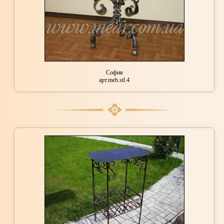
София
арт.meb.stl.4