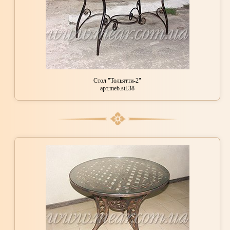
Стол "Тольятти-2"
арт.meb.stl.38