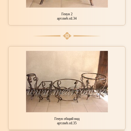
Генуя 2
арт.meb.stl.34
Генуя общий вид
арт.meb.stl.35