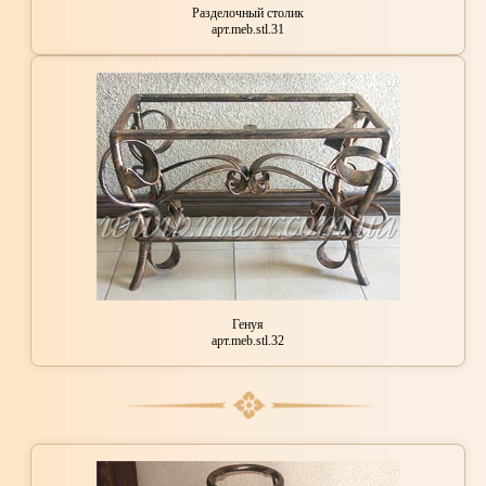
Разделочный столик
арт.meb.stl.31
Генуя
арт.meb.stl.32