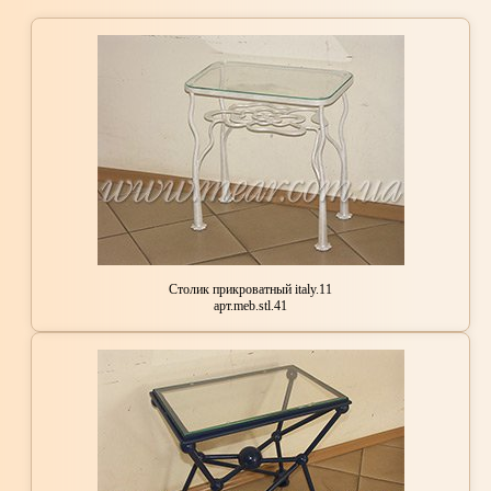
Столик прикроватный italy.11
арт.meb.stl.41