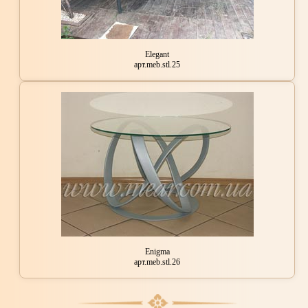
Elegant
арт.meb.stl.25
Enigma
арт.meb.stl.26