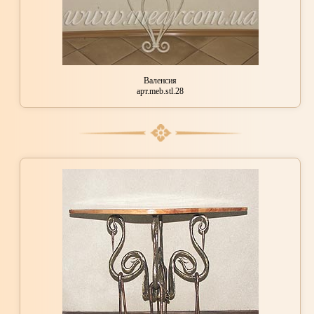
Валенсия
арт.meb.stl.28