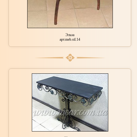
Эльза
арт.meb.stl.14