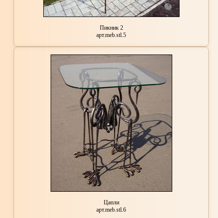
Пикник 2
арт.meb.stl.5
Цапли
арт.meb.stl.6