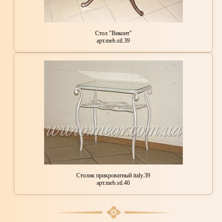
Стол "Виконт"
арт.meb.stl.39
Столик прикроватный italy.39
арт.meb.stl.40