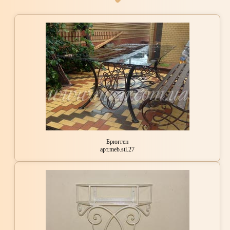
Брюгген
арт.meb.stl.27