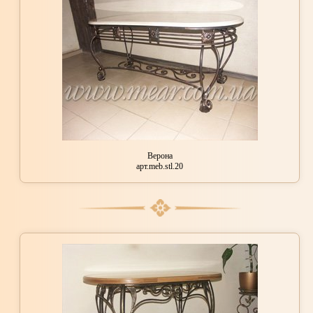
Верона
арт.meb.stl.20