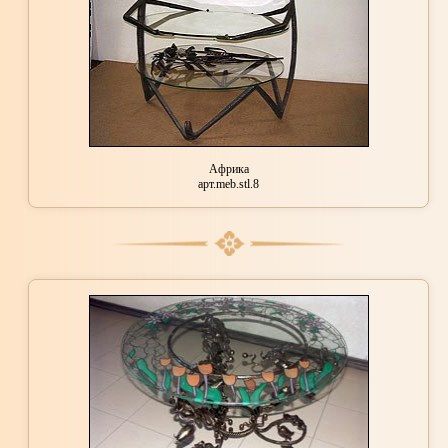
Африка
арт.meb.stl.8