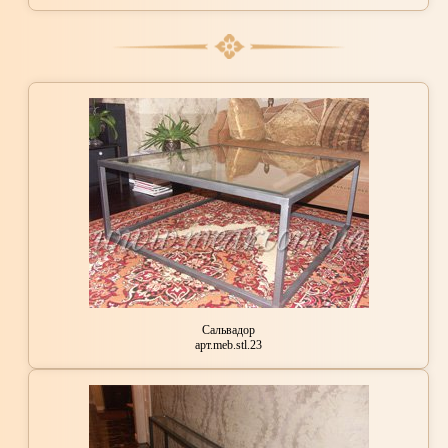
Сальвадор
арт.meb.stl.23