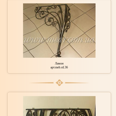
Ламон
арт.meb.stl.36