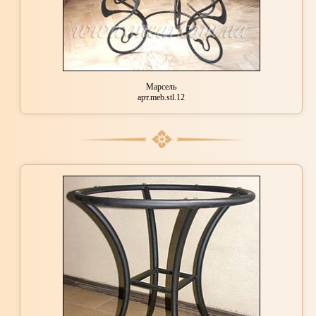
Марсель
арт.meb.stl.12