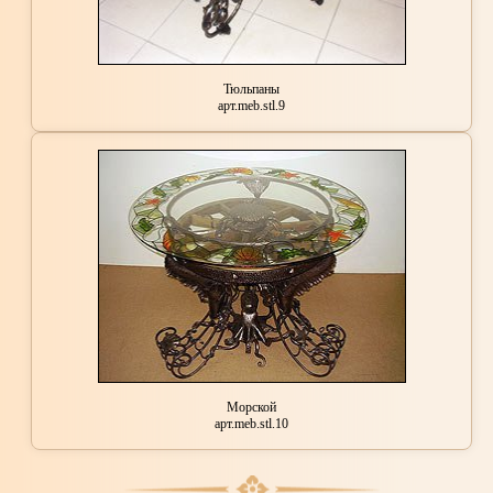
Тюльпаны
арт.meb.stl.9
Морской
арт.meb.stl.10