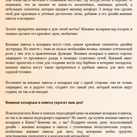
Мы очень часто мечтаем о спокойном местечке, где всегда уютно и хорошо. И
понимаем, что не хватает не каких-то масштабных, значимых деталей, а
небольших элементов, которые придают жилищу комфорт. А между тем сделать
свой дом красивым и уютным достаточно легко, добавив в его дизайн кованые
навесы и козырьки.
Хотите превратить жилище в дом своей мечты? Кованые козырьки над входом и
окнами сделают его красивее, ярче, необычнее.
Кованые навесы и козырьки могут стать самым красивым элементом дизайна
экстерьера. Но вместе с этим их польза необычайно велика: помимо эстетической
роли у них есть и практическая функция. Кованые козырьки и навесы хорошо
защищают от проливного дождя и палящих солнечных лучей. Кованый навес
может прилегать к стене для создания места под барбекю и вечерних посиделок,
кованые навесы могут также превратиться в удобные навесы для авто или
садовой техники.
Взгляните на кованые навесы и козырьки еще с одной стороны: они не только
защищают, но и радуют глаз, создают тот самый уют, который многие ищут
годами, но так и не находят.
Кованые козырьки и навесы украсят ваш дом!
Исколесили весь Киев в поисках подходящей цены на кованые козырьки и навесы,
но так и не нашли подходящего варианта? Не знаете, где купить кованые навесы и
козырьки в Киеве? Конечно же, у нас! Подарите своему дому эксклюзивный
дизайн – кованые козырьки и навесы с утонченным металлическим узором,
необычные кованые навесы для авто, под которыми любое средство
передвижения превратится в королевский автомобиль!