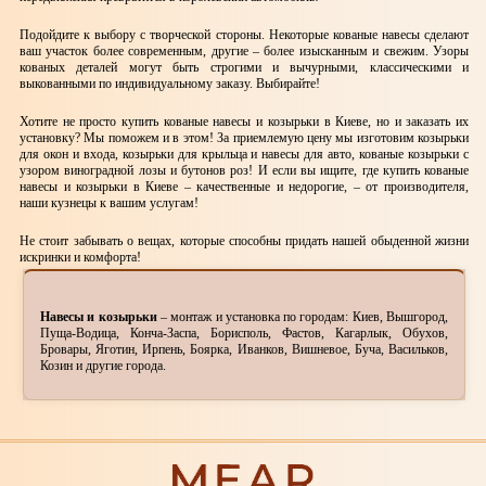
Подойдите к выбору с творческой стороны. Некоторые кованые навесы сделают
ваш участок более современным, другие – более изысканным и свежим. Узоры
кованых деталей могут быть строгими и вычурными, классическими и
выкованными по индивидуальному заказу. Выбирайте!
Хотите не просто купить кованые навесы и козырьки в Киеве, но и заказать их
установку? Мы поможем и в этом! За приемлемую цену мы изготовим козырьки
для окон и входа, козырьки для крыльца и навесы для авто, кованые козырьки с
узором виноградной лозы и бутонов роз! И если вы ищите, где купить кованые
навесы и козырьки в Киеве – качественные и недорогие, – от производителя,
наши кузнецы к вашим услугам!
Не стоит забывать о вещах, которые способны придать нашей обыденной жизни
искринки и комфорта!
Навесы и козырьки
– монтаж и установка по городам: Киев, Вышгород,
Пуща-Водица, Конча-Заспа, Борисполь, Фастов, Кагарлык, Обухов,
Бровары, Яготин, Ирпень, Боярка, Иванков, Вишневое, Буча, Васильков,
Козин и другие города.